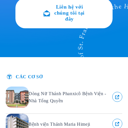
Liên hệ với
chúng tôi tại
đây
CÁC CƠ SỞ
Dòng Nữ Thánh Phanxicô Bệnh Viện -
Nhà Tổng Quyền
Bệnh viện Thánh Maria Himeji