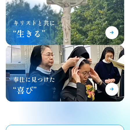
キリストと共に
“生きる”
奉仕に見つけた
“喜び”